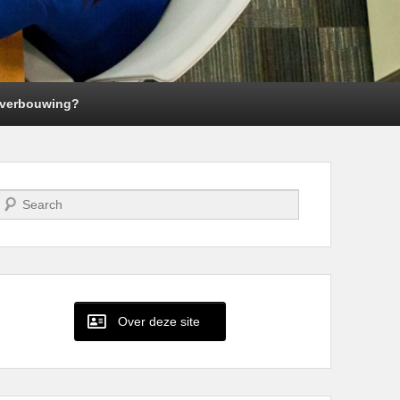
n verbouwing?
Zoeken
Over deze site