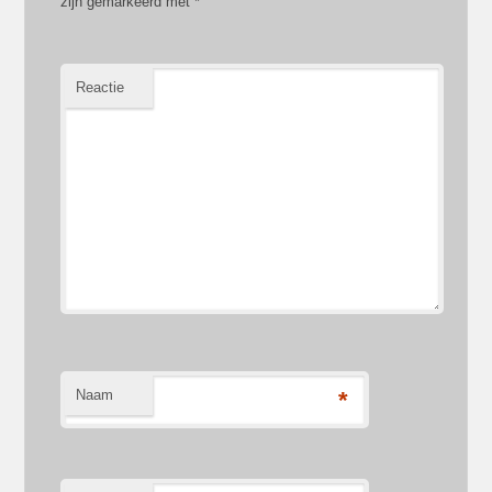
zijn gemarkeerd met
*
Reactie
Naam
*