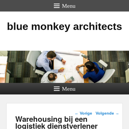
Menu
blue monkey architects
Menu
Berichtnavigatie
←
Vorige
Volgende
→
Warehousing bij een
logistiek dienstverlener